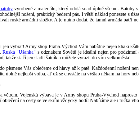
batohy
vyrobené z materiálu, který odolá snad úplně všemu. Batohy s
ohodlnější nošení, praktický bederní pás. I větší náklad ponesete s úžas
ívají ruské armádní složky. A je nutno dodat, že tamní armáda patří n
í si jen vybrat! Army shop Praha-Východ Vám nabídne nejen khaki kšilt
ů.
Ruská "Ušanka"
s odznakem Sovětů je ideální nejen pro podzimní a
, takže stačí jen sladit šatník a můžete vyrazit do víru velkoměsta!
a do písmene Vás oblečeme od hlavy až k patě. Každodenní nošení není u
tu úplně nejlepší volba, ať už se chystáte na výšlap někam na hory nebo 
a
m a větrem. Vojenská výbava je v Army shopu Praha-Východ naprosto k
ní oblečení na cesty se ve skříni vždycky hodí! Nabízíme ale i trička vh