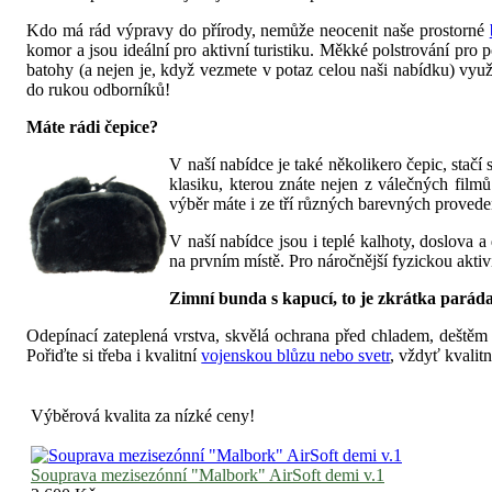
Kdo má rád výpravy do přírody, nemůže neocenit naše prostorné
komor a jsou ideální pro aktivní turistiku. Měkké polstrování pro p
batohy (a nejen je, když vezmete v potaz celou naši nabídku) využ
do rukou odborníků!
Máte rádi čepice?
V naší nabídce je také několikero čepic, stač
klasiku, kterou znáte nejen z válečných film
výběr máte i ze tří různých barevných provedení
V naší nabídce jsou i teplé kalhoty, doslova 
na prvním místě. Pro náročnější fyzickou aktivi
Zimní bunda s kapucí, to je zkrátka parád
Odepínací zateplená vrstva, skvělá ochrana před chladem, deště
Pořiďte si třeba i kvalitní
vojenskou blůzu nebo svetr
, vždyť kvalit
Výběrová kvalita za nízké ceny!
Souprava mezisezónní "Malbork" AirSoft demi v.1