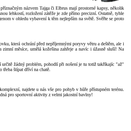
 příznačným názvem Tajga či Elbrus mají prostorné kapsy, několik
nou lehkostí, rozložení zátěže je zde přímo precizní. Ostatně, tyhle
ejenom v ohledu vybavení k těm nejlepším na světě. Svěřte se proto
ovku, která ochrání před nepříjemnými poryvy větru a deštěm, ale i
 zimní měsíce, umělá kožešina zahřeje a navíc i úžasně sluší! Na
rčitě žádný problém, pohodlí při nošení je tu totiž takříkajíc "až"
třeba štípat dříví na chatě.
omplexní, najdete u nás vše pro pohyb v hůře přístupném terénu.
odná pro sportovní aktivity z velmi jakostní bavlny!