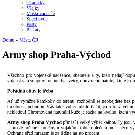
Tkaničky
Vlajky
Maskovací sítě
Spací pytle
Pasty
Plakáty
Domů
»
Města ČR
Army shop Praha-Východ
Všechno pro vojenské nadšence, sběratele a ty, kteří nedají dop
vojenských souprav po bundy, svetry, obuv nebo batohy, které jsou 
Pořádná obuv je třeba
Ať už vyrážíte kamkoliv do terénu, rozhodně se neobejdete bez p
hmotnost, nebudou Vás také vůbec nikde tlačit, jsou totiž velm
nekladou! Chromovaná naturální kůže je sázka na kvalitu, která vydr
Army shop Praha-Východ
přináší i velký výběr kalhot. Ty jsou 
– prostě určené skutečným vojákům, tohle oblečení musí něco vyd
Ochrana před mrazem je zajištěna na sto procent!