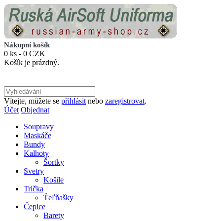
Nákupní košík
0 ks - 0 CZK
Košík je prázdný.
Vítejte, můžete se
přihlásit
nebo
zaregistrovat
.
Účet
Objednat
Soupravy
Maskáče
Bundy
Kalhoty
Šortky
Svetry
Košile
Trička
Ťeľňašky
Čepice
Barety