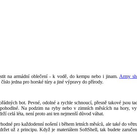
ustit na armádní oblečení - k vodě, do kempu nebo i jinam.
Army sh
číslo jedna pro horské túry a jiné výpravy do přírody.
ořádných bot. Pevné, odolné a rychle schnoucí, přesně takové jsou t
i pohodlné. Na podzim na ryby nebo v zimních měsících na hory, vy
ží celá léta, není proto ani ten nejmenší důvod váhat.
vhodné pro každodenní nošení i během letních měsíců, ale také do větru
ržet už z principu. Když je materiálem SoftShell, tak budete zaručen