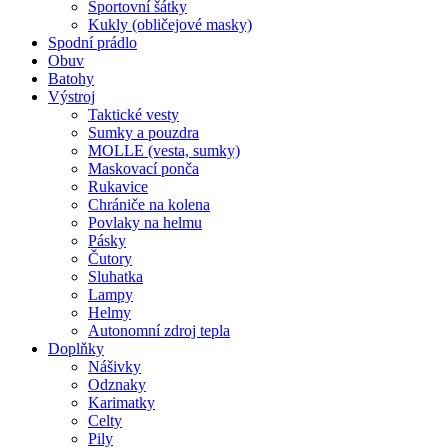
Sportovní šátky
Kukly (obličejové masky)
Spodní prádlo
Obuv
Batohy
Výstroj
Taktické vesty
Sumky a pouzdra
MOLLE (vesta, sumky)
Maskovací ponča
Rukavice
Chrániče na kolena
Povlaky na helmu
Pásky
Čutory
Sluhatka
Lampy
Helmy
Autonomní zdroj tepla
Doplňky
Nášivky
Odznaky
Karimatky
Celty
Pily