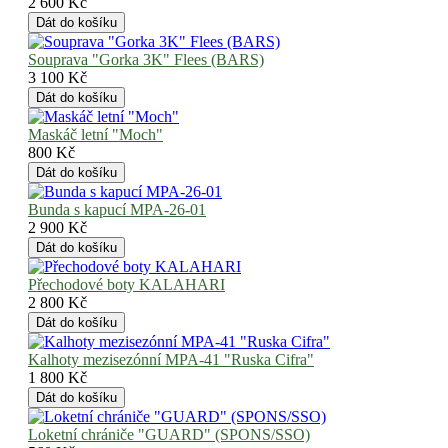
2 600 Kč
Souprava "Gorka 3K" Flees (BARS)
3 100 Kč
Maskáč letní "Moch"
800 Kč
Bunda s kapucí MPA-26-01
2 900 Kč
Přechodové boty KALAHARI
2 800 Kč
Kalhoty mezisezónní MPA-41 "Ruska Cifra"
1 800 Kč
Loketní chrániče "GUARD" (SPONS/SSO)