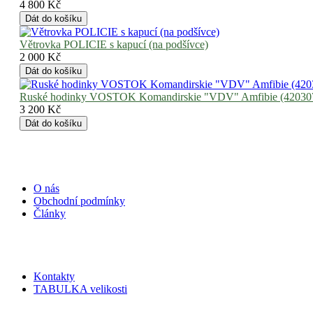
4 800 Kč
Větrovka POLICIE s kapucí (na podšívce)
2 000 Kč
Ruské hodinky VOSTOK Komandirskie "VDV" Amfibie (42030
3 200 Kč
Informace
O nás
Obchodní podmínky
Články
Zákaznický servis
Kontakty
TABULKA velikosti