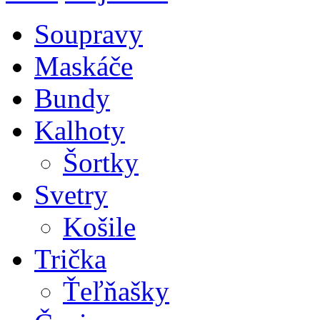
Soupravy
Maskáče
Bundy
Kalhoty
Šortky
Svetry
Košile
Trička
Ťeľňašky