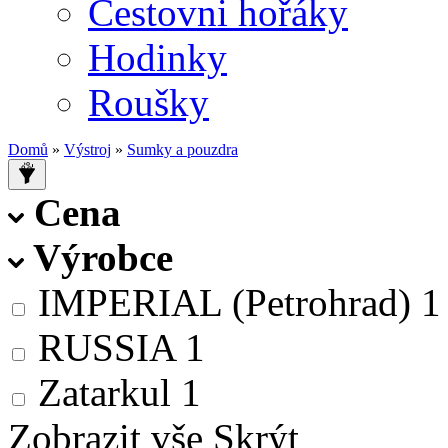
Cestovni hořáky
Hodinky
Roušky
Domů
»
Výstroj
»
Sumky a pouzdra
Cena
Výrobce
IMPERIAL (Petrohrad)
1
RUSSIA
1
Zatarkul
1
Zobrazit vše
Skrýt