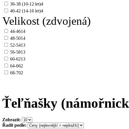
36-38 (10-12 let)
4
40-42 (14-16 let)
4
Velikost (zdvojená)
44-46
14
48-50
14
52-54
13
56-58
13
60-62
13
64-66
2
68-70
2
Ťeľňašky (námořnické
Zobrazit:
Řadit podle: