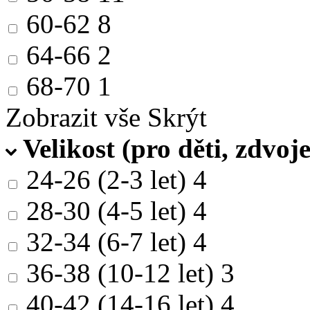
60-62
8
64-66
2
68-70
1
Zobrazit vše
Skrýt
Velikost (pro děti, zdvoj
24-26 (2-3 let)
4
28-30 (4-5 let)
4
32-34 (6-7 let)
4
36-38 (10-12 let)
3
40-42 (14-16 let)
4