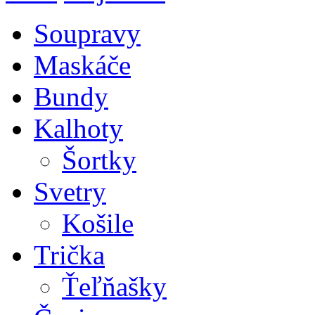
Soupravy
Maskáče
Bundy
Kalhoty
Šortky
Svetry
Košile
Trička
Ťeľňašky