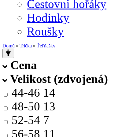
Cestovni hořáky
Hodinky
Roušky
Domů
»
Trička
»
Ťeľňašky
Cena
Velikost (zdvojená)
44-46
14
48-50
13
52-54
7
56-58
11