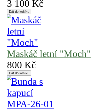
3 100 Kč
Maskáč letní "Moch"
800 Kč