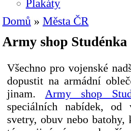
Plakáty
Domů
»
Města ČR
Army shop Studénka
Všechno pro vojenské nadše
dopustit na armádní oble
jinam.
Army shop Stud
speciálních nabídek, od
svetry, obuv nebo batohy, 