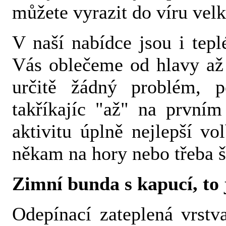
můžete vyrazit do víru vel
V naší nabídce jsou i tep
Vás oblečeme od hlavy až 
určitě žádný problém, p
takříkajíc "až" na prvním
aktivitu úplně nejlepší vo
někam na hory nebo třeba št
Zimní bunda s kapucí, to
Odepínací zateplená vrstv