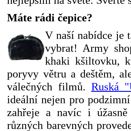
Máte rádi čepice?
V naší nabídce je t
vybrat! Army sho
khaki kšiltovku, 
poryvy větru a deštěm, ale
válečných filmů.
Ruská "
ideální nejen pro podzimn
zahřeje a navíc i úžasně
různých barevných provedení