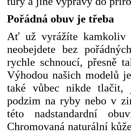
túry a jiné výpravy do přír
Pořádná obuv je třeba
Ať už vyrážíte kamkoliv 
neobejdete bez pořádnýc
rychle schnoucí, přesně t
Výhodou našich modelů je
také vůbec nikde tlačit,
podzim na ryby nebo v zim
této nadstandardní ob
Chromovaná naturální kůže 