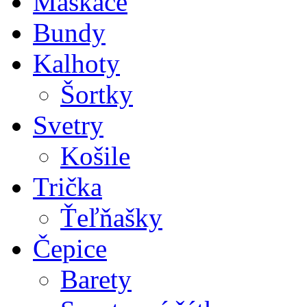
Maskáče
Bundy
Kalhoty
Šortky
Svetry
Košile
Trička
Ťeľňašky
Čepice
Barety