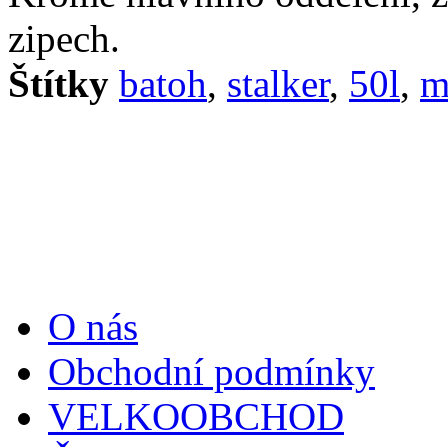
zipech.
Štítky
batoh
,
stalker
,
50l
,
m
Informace
O nás
Obchodní podmínky
VELKOOBCHOD