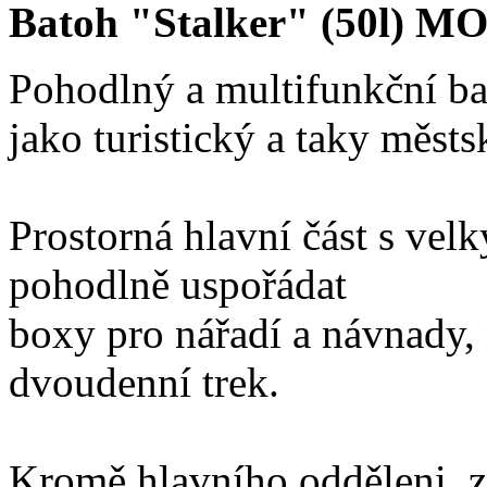
Batoh "Stalker" (50l) 
Pohodlný a multifunkční b
jako turistický a taky městs
Prostorná hlavní část s v
pohodlně uspořádat
boxy pro nářadí a návnady, 
dvoudenní trek.
Kromě hlavního odděleni, z 