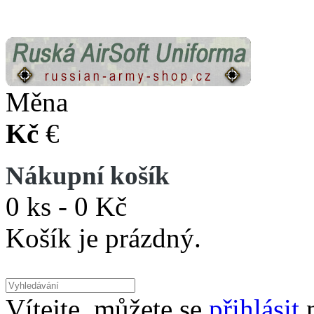
Měna
Kč
€
Nákupní košík
0 ks - 0 Kč
Košík je prázdný.
Vítejte, můžete se
přihlásit