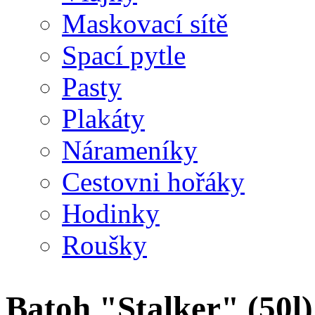
Maskovací sítě
Spací pytle
Pasty
Plakáty
Nárameníky
Cestovni hořáky
Hodinky
Roušky
Batoh "Stalker" (50