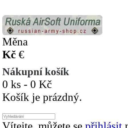
Měna
Kč
€
Nákupní košík
0 ks - 0 Kč
Košík je prázdný.
Vítejte, můžete se
přihlásit