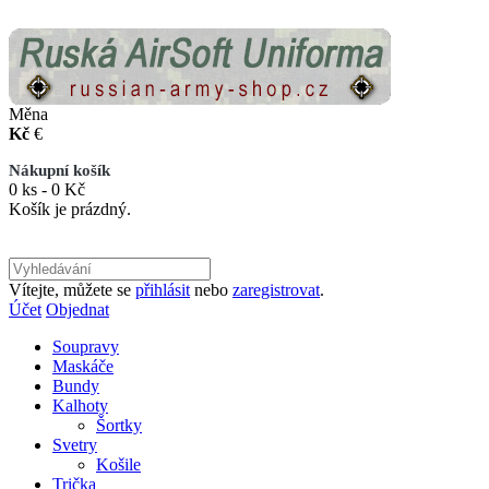
Měna
Kč
€
Nákupní košík
0 ks - 0 Kč
Košík je prázdný.
Vítejte, můžete se
přihlásit
nebo
zaregistrovat
.
Účet
Objednat
Soupravy
Maskáče
Bundy
Kalhoty
Šortky
Svetry
Košile
Trička