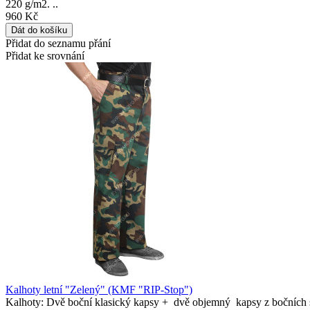
220 g/m2. ..
960 Kč
Přidat do seznamu přání
Přidat ke srovnání
Kalhoty letní "Zelený" (KMF "RIP-Stop")
Kalhoty: Dvě boční klasický kapsy + dvě objemný kapsy z bočních st