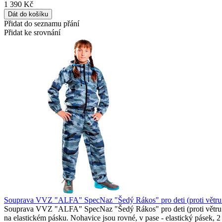
1 390 Kč
Přidat do seznamu přání
Přidat ke srovnání
Souprava VVZ "ALFA" SpecNaz "Šedý Rákos" pro deti (proti větru 
Souprava VVZ "ALFA" SpecNaz "Šedý Rákos" pro deti (proti větru a vl
na elastickém pásku. Nohavice jsou rovné, v pase - elastický pásek, 2 