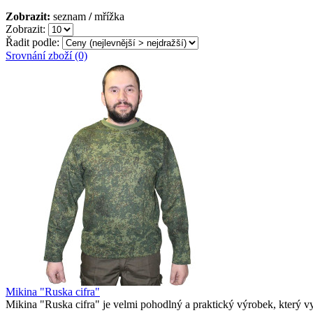
Zobrazit:
seznam
/
mřížka
Zobrazit:
Řadit podle:
Srovnání zboží (0)
Mikina "Ruska cifra"
Mikina "Ruska cifra" je velmi pohodlný a praktický výrobek, který vy