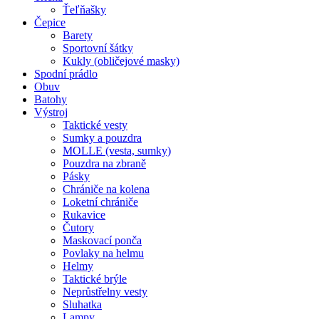
Ťeľňašky
Čepice
Barety
Sportovní šátky
Kukly (obličejové masky)
Spodní prádlo
Obuv
Batohy
Výstroj
Taktické vesty
Sumky a pouzdra
MOLLE (vesta, sumky)
Pouzdra na zbraně
Pásky
Chrániče na kolena
Loketní chrániče
Rukavice
Čutory
Maskovací ponča
Povlaky na helmu
Helmy
Taktické brýle
Neprůstřelny vesty
Sluhatka
Lampy