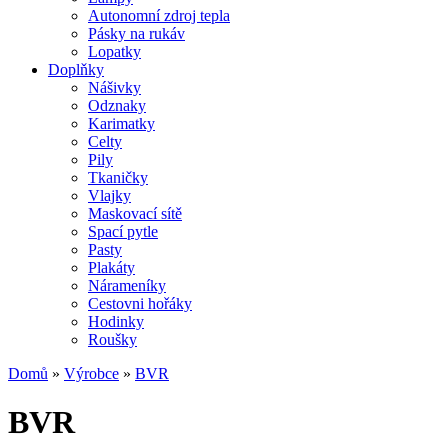
Autonomní zdroj tepla
Pásky na rukáv
Lopatky
Doplňky
Nášivky
Odznaky
Karimatky
Celty
Pily
Tkaničky
Vlajky
Maskovací sítě
Spací pytle
Pasty
Plakáty
Nárameníky
Cestovni hořáky
Hodinky
Roušky
Domů
»
Výrobce
»
BVR
BVR