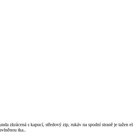
unda zkrácená s kapucí, středový zip, rukáv na spodní straně je tažen e
avlněnou tka..