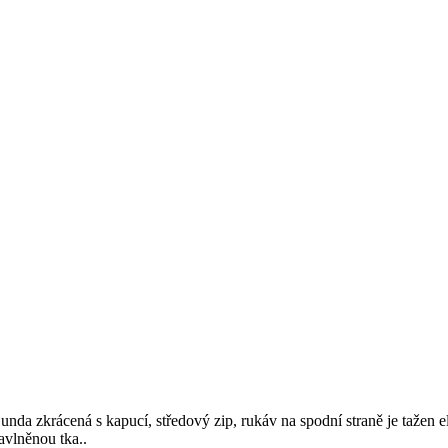
unda zkrácená s kapucí, středový zip, rukáv na spodní straně je tažen 
avlněnou tka..