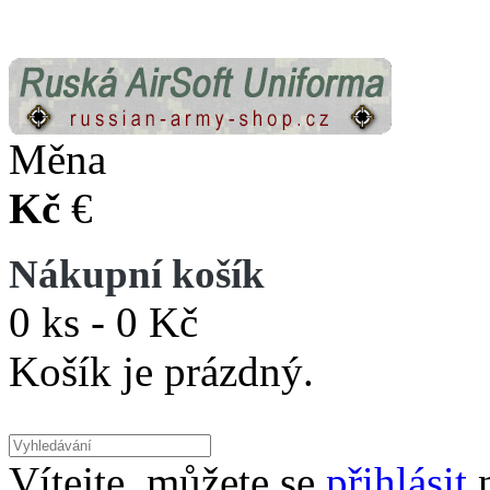
Měna
Kč
€
Nákupní košík
0 ks - 0 Kč
Košík je prázdný.
Vítejte, můžete se
přihlásit