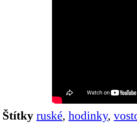
Štítky
ruské
,
hodinky
,
vost