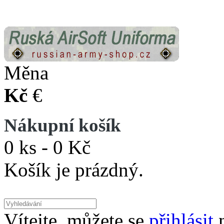
Měna
Kč
€
Nákupní košík
0 ks - 0 Kč
Košík je prázdný.
Vítejte, můžete se
přihlásit