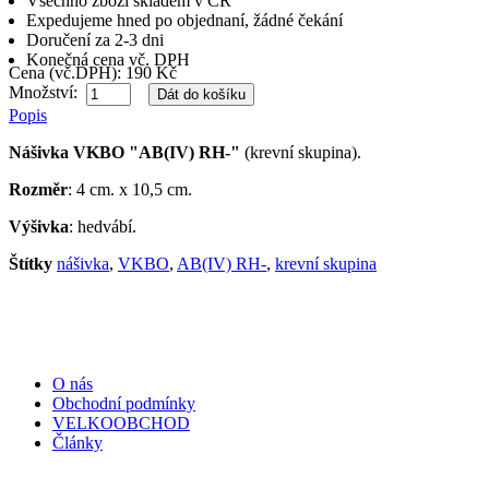
Všechno zboží skladem v ČR
Expedujeme hned po objednaní, žádné čekání
Doručení za 2-3 dni
Konečná cena vč. DPH
Cena (vč.DPH): 190 Kč
Množství:
Popis
Nášivka
VKBO
"AB(IV) RH-"
(krevní skupina).
Rozměr
: 4 cm. x 10,5 cm.
Výšivka
: hedvábí.
Štítky
nášivka
,
VKBO
,
AB(IV) RH-
,
krevní skupina
Informace
O nás
Obchodní podmínky
VELKOOBCHOD
Články
Zákaznický servis