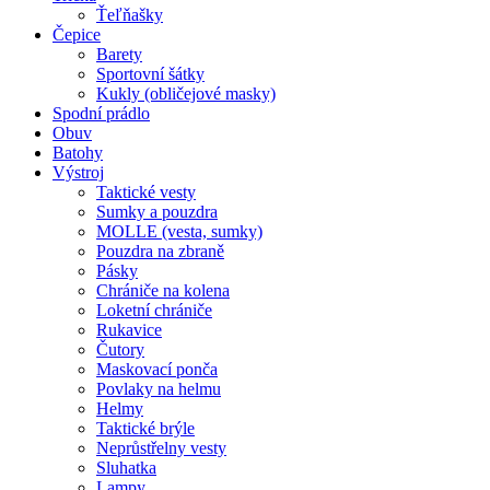
Ťeľňašky
Čepice
Barety
Sportovní šátky
Kukly (obličejové masky)
Spodní prádlo
Obuv
Batohy
Výstroj
Taktické vesty
Sumky a pouzdra
MOLLE (vesta, sumky)
Pouzdra na zbraně
Pásky
Chrániče na kolena
Loketní chrániče
Rukavice
Čutory
Maskovací ponča
Povlaky na helmu
Helmy
Taktické brýle
Neprůstřelny vesty
Sluhatka
Lampy