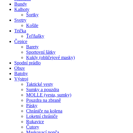
Bundy
Kalhoty
Šortky
Svetry
Košile
Trička
Ťeľňašky
Čepice
Barety
Sportovní šátky
Kukly (obličejové masky)
Spodní prádlo
Obuv
Batohy
Výstroj
Taktické vesty
Sumky a pouzdra
MOLLE (vesta, sumky)
Pouzdra na zbraně
Pásky
Chrániče na kolena
Loketní chrániče
Rukavice
Čutory
Maskovací ponča