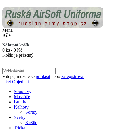
Měna
Kč
€
Nákupní košík
0 ks - 0 Kč
Košík je prázdný.
Vítejte, můžete se
přihlásit
nebo
zaregistrovat
.
Účet
Objednat
Soupravy
Maskáče
Bundy
Kalhoty
Šortky
Svetry
Košile
Trička