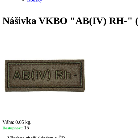
Nášivka VKBO "AB(IV) RH-" (k
Váha:
0.05 kg.
15
Dostupnost: