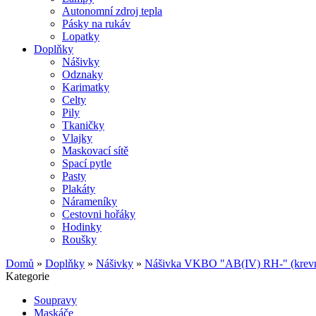
Autonomní zdroj tepla
Pásky na rukáv
Lopatky
Doplňky
Nášivky
Odznaky
Karimatky
Celty
Pily
Tkaničky
Vlajky
Maskovací sítě
Spací pytle
Pasty
Plakáty
Nárameníky
Cestovni hořáky
Hodinky
Roušky
Domů
»
Doplňky
»
Nášivky
»
Nášivka VKBO "AB(IV) RH-" (krevn
Kategorie
Soupravy
Maskáče