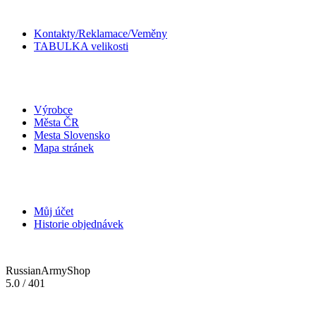
Kontakty/Reklamace/Veměny
TABULKA velikosti
Doplňky
Výrobce
Města ČR
Mesta Slovensko
Mapa stránek
Můj účet
Můj účet
Historie objednávek
RussianArmyShop
5.0
/
401