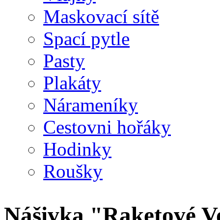
Maskovací sítě
Spací pytle
Pasty
Plakáty
Nárameníky
Cestovni hořáky
Hodinky
Roušky
Nášivka "Raketové Vo