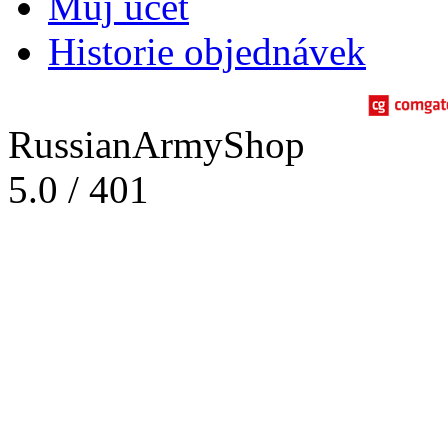
Můj účet
Historie objednávek
RussianArmyShop
5.0
/
401