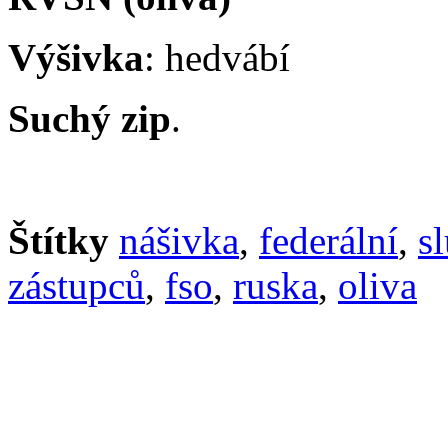
Výšivka
: hedvábí
Suchý zip
.
Štítky
nášivka
,
federální
,
s
zástupců
,
fso
,
ruska
,
oliva
Informace