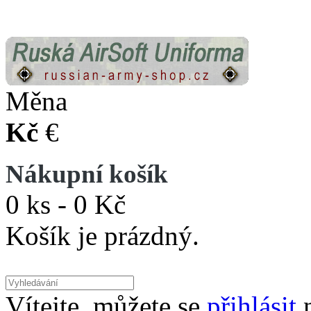
Měna
Kč
€
Nákupní košík
0 ks - 0 Kč
Košík je prázdný.
Vítejte, můžete se
přihlásit