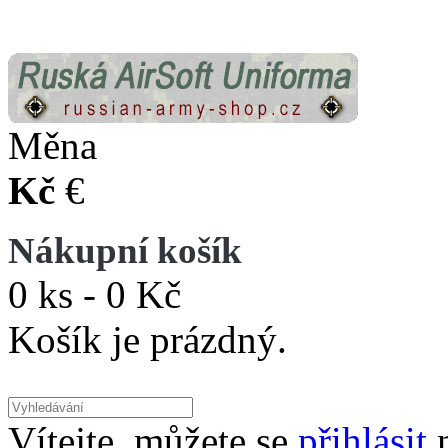
Měna
Kč
€
Nákupní košík
0 ks - 0 Kč
Košík je prázdný.
Vítejte, můžete se
přihlásit