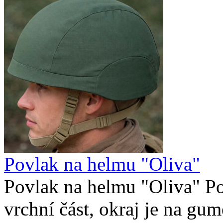
Povlak na helmu "Oliva"
Povlak na helmu "Oliva" Po
vrchní část, okraj je na gu