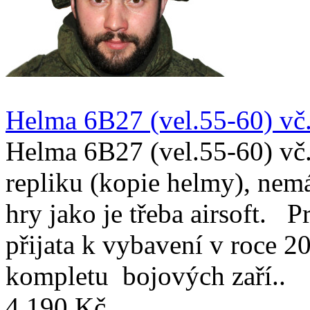
Helma 6B27 (vel.55-60) vč.
Helma 6B27 (vel.55-60) vč. 
repliku (kopie helmy), nemá 
hry jako je třeba airsoft. P
přijata k vybavení v roce 2
kompletu bojových zaří..
4 190 Kč