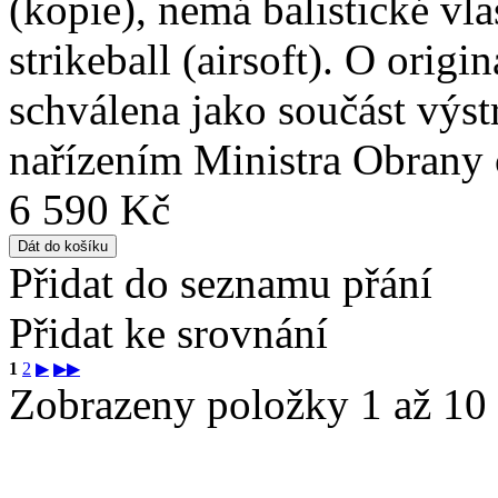
(kopie), nemá balistické vla
strikeball (airsoft). O orig
schválena jako součást výs
nařízením Ministra Obrany č
6 590 Kč
Přidat do seznamu přání
Přidat ke srovnání
1
2
▶
▶▶
Zobrazeny položky 1 až 10 