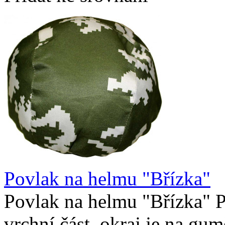
Povlak na helmu "Břízka"
Povlak na helmu "Břízka" P
vrchní část, okraj je na gu