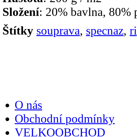
Složení
: 20% bavlna, 80% p
Štítky
souprava
,
specnaz
,
r
Informace
O nás
Obchodní podmínky
VELKOOBCHOD