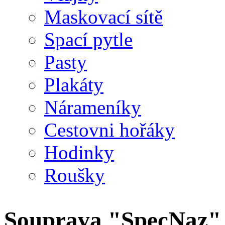
Maskovací sítě
Spací pytle
Pasty
Plakáty
Nárameníky
Cestovni hořáky
Hodinky
Roušky
Souprava "SpecNaz" 