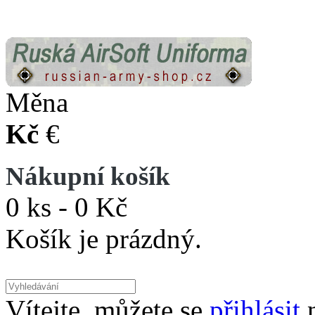
Měna
Kč
€
Nákupní košík
0 ks - 0 Kč
Košík je prázdný.
Vítejte, můžete se
přihlásit