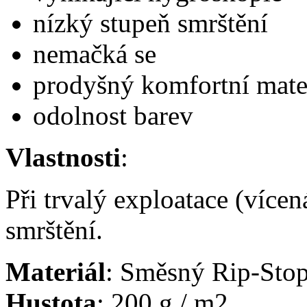
nízký stupeň smrštění
nemačká se
prodyšný komfortní mate
odolnost barev
Vlastnosti
:
Při trvalý exploatace (více
smrštění.
Materiál
: Směsný Rip-Sto
Hustota
: 200 g / m2