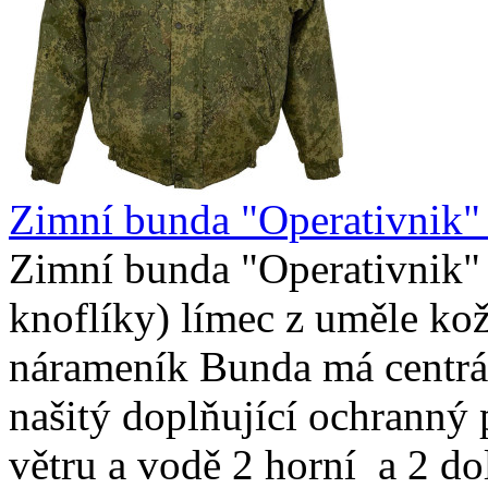
Zimní bunda "Operativnik" (
Zimní bunda "Operativnik" 
knoflíky) límec z uměle kož
nárameník Bunda má centráln
našitý doplňující ochranný
větru a vodě 2 horní a 2 do