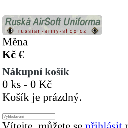
Měna
Kč
€
Nákupní košík
0 ks - 0 Kč
Košík je prázdný.
Vítejte, můžete se
přihlásit