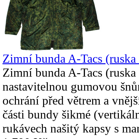
Zimní bunda A-Tacs (ruska 
Zimní bunda A-Tacs (ruska c
nastavitelnou gumovou šnůr
ochrání před větrem a vnějš
části bundy šikmé (vertikál
rukávech našitý kapsy s man