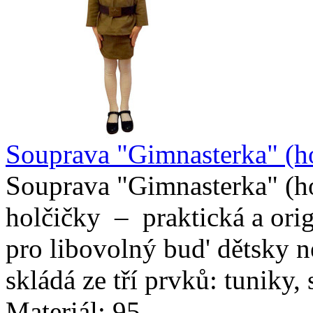
Souprava "Gimnasterka" (h
Souprava "Gimnasterka" (h
holčičky – praktická a orig
pro libovolný bud' dětsky 
skládá ze tří prvků: tuniky,
Materiál: 95..