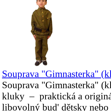
Souprava "Gimnasterka" (k
Souprava "Gimnasterka" (k
kluky – praktická a originá
libovolný bud' dětsky nebo