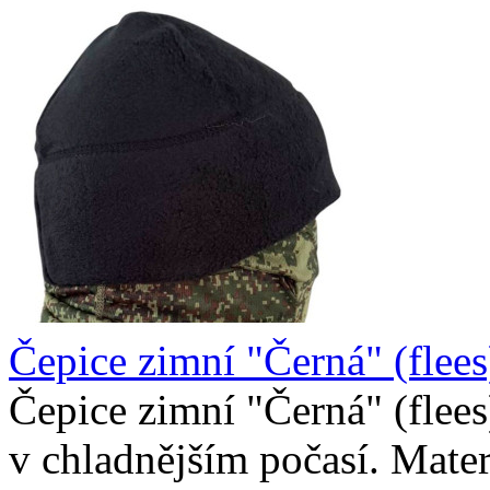
Čepice zimní "Černá" (flees
Čepice zimní "Černá" (flees
v chladnějším počasí. Materi