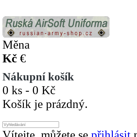
Měna
Kč
€
Nákupní košík
0 ks - 0 Kč
Košík je prázdný.
Vítejte, můžete se
přihlásit