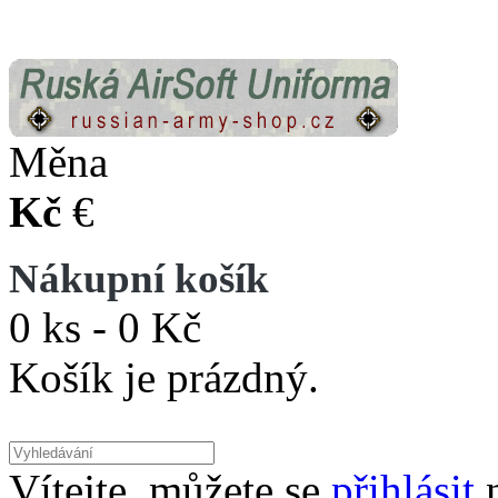
Měna
Kč
€
Nákupní košík
0 ks - 0 Kč
Košík je prázdný.
Vítejte, můžete se
přihlásit