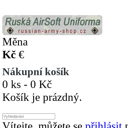
Měna
Kč
€
Nákupní košík
0 ks - 0 Kč
Košík je prázdný.
Vítejte, můžete se
přihlásit