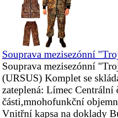
Souprava mezisezónní "Tro
Souprava mezisezónní "Tro
(URSUS) Komplet se skládá 
zateplená: Límec Centrální č
části,mnohofunkční objemný
Vnitřní kapsa na doklady B