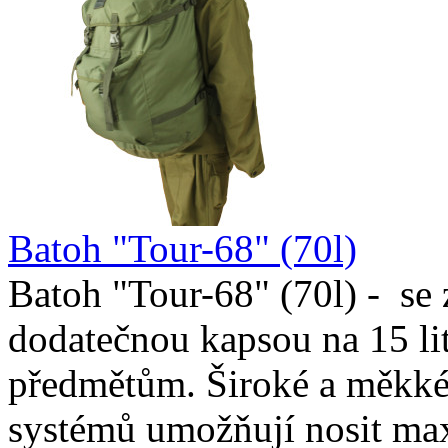
Batoh "Tour-68" (70l)
Batoh "Tour-68" (70l) - se
dodatečnou kapsou na 15 li
předmětům. Široké a měkké
systémů umožňují nosit ma