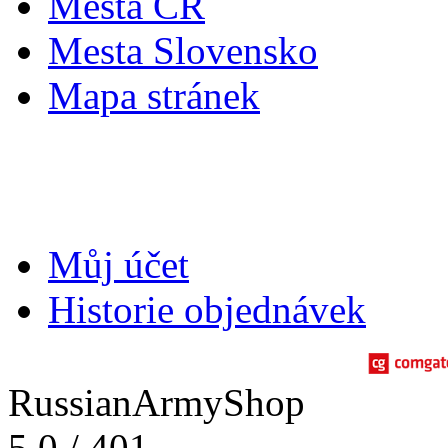
Města ČR
Mesta Slovensko
Mapa stránek
Můj účet
Můj účet
Historie objednávek
RussianArmyShop
5.0
/
401