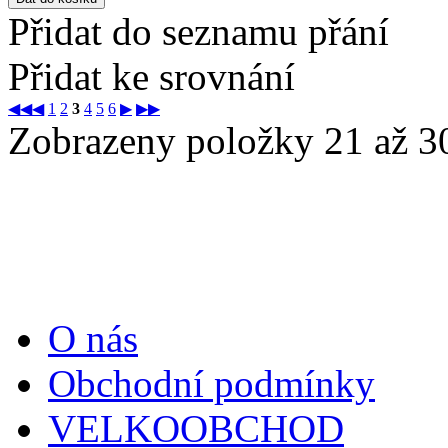
Přidat do seznamu přání
Přidat ke srovnání
◀◀
◀
1
2
3
4
5
6
▶
▶▶
Zobrazeny položky 21 až 30
Informace
O nás
Obchodní podmínky
VELKOOBCHOD