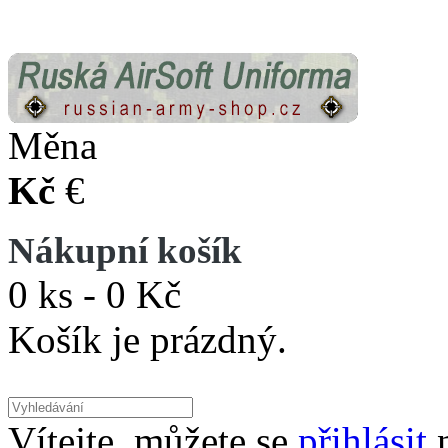
Měna
Kč
€
Nákupní košík
0 ks - 0 Kč
Košík je prázdný.
Vítejte, můžete se
přihlásit